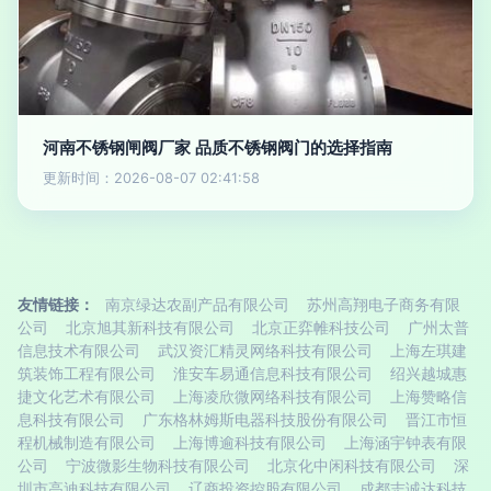
河南不锈钢闸阀厂家 品质不锈钢阀门的选择指南
更新时间：2026-08-07 02:41:58
友情链接：
南京绿达农副产品有限公司
苏州高翔电子商务有限
公司
北京旭其新科技有限公司
北京正弈帷科技公司
广州太普
信息技术有限公司
武汉资汇精灵网络科技有限公司
上海左琪建
筑装饰工程有限公司
淮安车易通信息科技有限公司
绍兴越城惠
捷文化艺术有限公司
上海凌欣微网络科技有限公司
上海赞略信
息科技有限公司
广东格林姆斯电器科技股份有限公司
晋江市恒
程机械制造有限公司
上海博逾科技有限公司
上海涵宇钟表有限
公司
宁波微影生物科技有限公司
北京化中闲科技有限公司
深
圳市高迪科技有限公司
辽商投资控股有限公司
成都志诚达科技