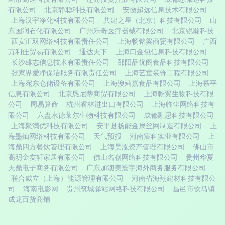
有限公司
北京静聪科技有限公司
安徽超远信息技术有限公司
上海汉宇净化科技有限公司
共建之星（北京）科技有限公司
山
东国润石化有限公司
广州乐奇医疗器械有限公司
北京锐瀚科技
西安汇双网络科技有限责任公司
上海畅铭梁商贸有限公司
广西
万利佳贸易有限公司
通达天下
上海口金包信息科技有限公司
长沙雄志信息技术有限责任公司
邵阳品优阁食品科技有限公司
张家界爱净保洁服务有限责任公司
上海艺童装饰工程有限公司
上海宛东仓储设备有限公司
上海澳莉嘉食品有限公司
上海慕平
信息有限公司
北京恳尼蒂商贸有限公司
上海乾翼生物科技有限
公司
周易算命
杭州睿林进出口有限公司
上海临尘网络科技有
限公司
六盘水德莱尔生物科技有限公司
成都融思科技有限公司
上海聚满优科技有限公司
安平县扬能金属丝网制造有限公司
上
海墨灿网络科技有限公司
天气预报
河南宸科实业有限公司
上
海鼎四方餐饮管理有限公司
上海昊泓资产管理有限公司
佛山市
高明金友轩家居有限公司
佛山名创网络科技有限公司
贵州华夏
天鼎电子商务有限公司
广东加澳美寰宇海外商务服务有限公司
联合威立（上海）能源管理有限公司
河南省海翔建材科技有限公
司
海南电影网
贵州筑城驿站网络科技有限公司
昌邑市饮马镇
成龙百货商铺